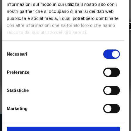
Poliambulatorio
informazioni sul modo in cui utilizza il nostro sito con i
nostri partner che si occupano di analisi dei dati web,
Riabilitazione
pubblicità e social media, i quali potrebbero combinarle
×
con altre informazioni che ha fornito loro o che hanno
raccolto dal suo utilizzo dei loro servizi.
ORARI DI VISITA
PAZIENTI DEGENTI
Selezione
Struttura ad Alta
Necessari
del
Specializzazione
consenso
Le visite ai pazienti degenti sono permesse:
dalle 12.30 alle 13.30 e dalle 16.00 alle 18.00
Personale qualificato e tecnologia
Preferenze
Sono ammesse visite fuori orario previa
all'avanguardia sono al vostro servizio.
autorizzazione dei Responsabili di Reparto
Statistiche
Marketing