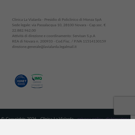
Clinica La Vialarda - Presidio di Policlinico di Monza SpA
Sede legale: via Passalacqua 10, 28100 Novara - Cap.soc. €
22.882.962,00
Attività di direzione e coordinamento: Servisan S.p.A
REA di Novara n. 200933 - Cod.Fisc. / P.IVA 11514130159
direzione.generale@lavialarda.legalmail.it
© Copyrights 2026 - Clinica La Vialarda -
privacy policy
-
dichiarazione
dei cookie
-
trasparenza
- powered by
IT Impresa